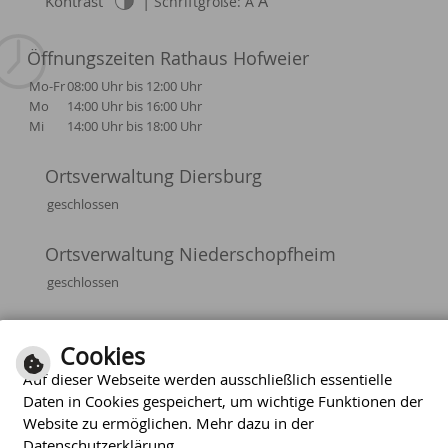
A
Kontrast
|
Schriftgröße: A
Öffnungszeiten Rathaus Hofweier
Mo-Fr
08:00 Uhr bis 12:00 Uhr
Mo
14:00 Uhr bis 16:00 Uhr
Mi
14:00 Uhr bis 18:00 Uhr
Ortsverwaltung Diersburg
geschlossen
Ortsverwaltung Niederschopfheim
geschlossen
Cookies
Optimiert für
mobile Endgeräte
Auf dieser Webseite werden ausschließlich essentielle
Daten in Cookies gespeichert, um wichtige Funktionen der
Inhalt
Impressum
Datenschutzerklärung
|
|
|
Website zu ermöglichen. Mehr dazu in der
Barrierefreiheit
Datenschutzerklärung