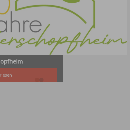
hopfheim
rlesen