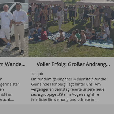
im Wandel
Voller Erfolg: Großer Andrang
30
.
Juli
ter Andreas
beim Tag der offenen Tür in der
en
Ein rundum gelungener Meilenstein für die
germeister
Gemeinde Hohberg liegt hinter uns: Am
en
vergangenen Samstag feierte unsere neue
 den
neuen „Kita Im Vogelsang“
GmbH im
sechsgruppige „Kita Im Vogelsang“ ihre
esucht.
feierliche Einweihung und öffnete im
uchner-
Anschluss die Türen für die gesamte
er Heizmann
nd Sohn Jonas
Bevölkerung. Zahlreiche interessierte