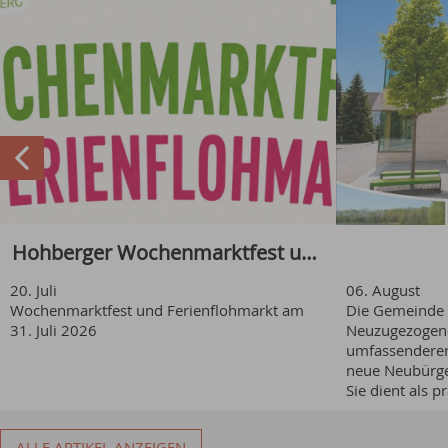
Hohberger Wochenmarktfest und
20
.
Juli
06
.
August
Ferienflohmarkt
Neubürg
Wochenmarktfest und Ferienflohmarkt am
Die Gemeinde H
31. Juli 2026
Neuzugezogene
umfassenderen
und Imag
neue Neubürge
Sie dient als p
ersten Schritt
bündelt alle w
ALLE ARTIKEL ANZEIGEN