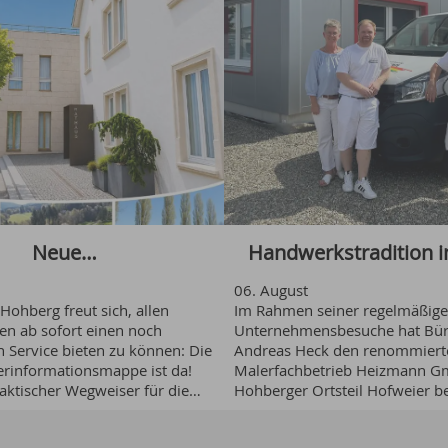
Neue
Handwerkstradition 
06
.
August
erinformationsmappe
der Zeit - Bürgermeis
ohberg freut sich, allen
Im Rahmen seiner regelmäßig
n ab sofort einen noch
Unternehmensbesuche hat Bür
 Service bieten zu können: Die
Andreas Heck den renommiert
efilm veröffentlicht
Heck besichtigt
rinformationsmappe ist da!
Malerfachbetrieb Heizmann 
raktischer Wegweiser für die
Hohberger Ortsteil Hofweier b
e in der neuen Heimat und
Gemeinsam mit Inhaber Uwe L
Traditionsbetrieb Mal
ichtigen Informationen,
Heizmann, Sabine Heizmann u