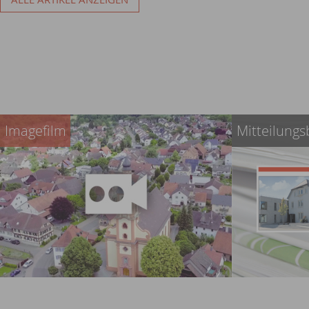
Ansprechpartn
übersichtlich a
Imagefilm
Mitteilungs